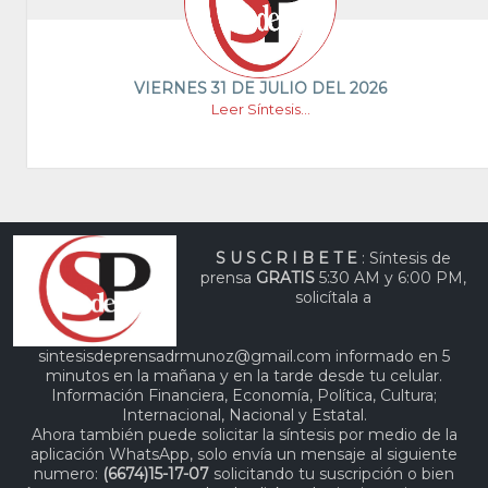
VIERNES 31 DE JULIO DEL 2026
Leer Síntesis...
S U S C R I B E T E
: Síntesis de
prensa
GRATIS
5:30 AM y 6:00 PM,
solicítala a
sintesisdeprensadrmunoz@gmail.com informado en 5
minutos en la mañana y en la tarde desde tu celular.
Información Financiera, Economía, Política, Cultura;
Internacional, Nacional y Estatal.
Ahora también puede solicitar la síntesis por medio de la
aplicación WhatsApp, solo envía un mensaje al siguiente
numero:
(6674)15-17-07
solicitando tu suscripción o bien