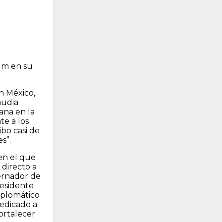
um en su
n México,
audia
ana en la
te a los
ibo casi de
s”.
en el que
directo a
ernador de
residente
iplomático
dedicado a
ortalecer