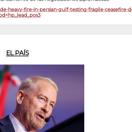
de-heavy-fire-in-persian-gulf-testing-fragile-ceasefire
od=hp_lead_pos3
EL PAÍS