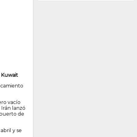
e Kuwait
ncamiento
ero vacío
 Irán lanzó
opuerto de
bril y se