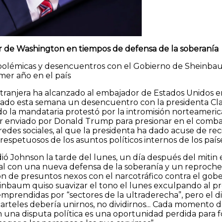
 de Washington en tiempos de defensa de la soberanía
olémicas y desencuentros con el Gobierno de Sheinba
mer año en el país
extranjera ha alcanzado al embajador de Estados Unidos e
zado esta semana un desencuentro con la presidenta Cl
o la mandataria protestó por la intromisión norteameric
or enviado por Donald Trump para presionar en el comba
edes sociales, al que la presidenta ha dado acuse de rec
espetuosos de los asuntos políticos internos de los paíse
ió Johnson la tarde del lunes, un día después del mitin 
al con una nueva defensa de la soberanía y un reproche 
ón de presuntos nexos con el narcotráfico contra el gob
inbaum quiso suavizar el tono el lunes exculpando al p
prendidas por “sectores de la ultraderecha”, pero el d
arteles debería unirnos, no dividirnos... Cada momento 
 una disputa política es una oportunidad perdida para f