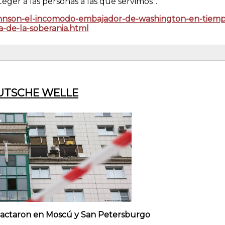
teger a las personas a las que servimos”.
johnson-el-incomodo-embajador-de-washington-en-tiemp
a-de-la-soberania.html
UTSCHE WELLE
pactaron en Moscú y San Petersburgo