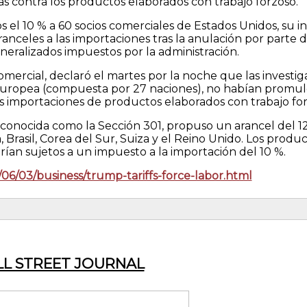
 contra los productos elaborados con trabajo forzoso.
el 10 % a 60 socios comerciales de Estados Unidos, su i
nceles a las importaciones tras la anulación por parte d
eralizados impuestos por la administración.
omercial, declaró el martes por la noche que las investig
n Europea (compuesta por 27 naciones), no habían promu
s importaciones de productos elaborados con trabajo for
 conocida como la Sección 301, propuso un arancel del 12,
rasil, Corea del Sur, Suiza y el Reino Unido. Los produc
ían sujetos a un impuesto a la importación del 10 %.
06/03/business/trump-tariffs-force-labor.html
L STREET JOURNAL